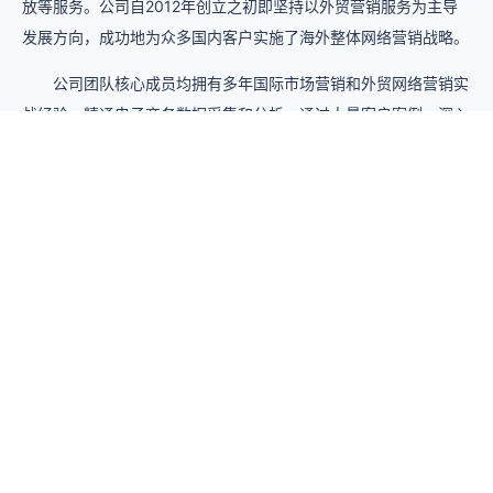
放等服务。公司自2012年创立之初即坚持以外贸营销服务为主导
发展方向，成功地为众多国内客户实施了海外整体网络营销战略。
公司团队核心成员均拥有多年国际市场营销和外贸网络营销实
战经验，精通电子商务数据采集和分析。通过大量客户案例，深入
研究优化原理，实践摸索优化规则，研究出最有效的网站优化方法
论。公司还在业界率先推行客户项目管理制，已实现任务分配自动
化、效果监测数据化，专人专责，精细管控每一个操作细节。
"工欲善其事，必先利其器"，我们开发了拥有自主知识产权的
多语种网站内容管理系统（DigoodCMS）、网站优化管理系统
（多谷优化大师）和 Google Ads 广告管理系统（Adkits多谷智
投），为保障客户海外营销战略的成功实施奠定了坚实的技术基
础。让您的产品插上网络的翅膀，在同行业中具有更强的竞争力，
提升企业网站整体价值。